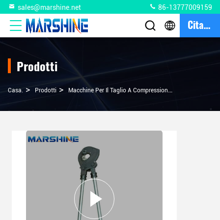
sales@marshine.net
86-13777009159
Citazione
Prodotti
>
>
>
Casa.
Prodotti
Macchine Per Il Taglio A Compressione Di Cavi
Piastr