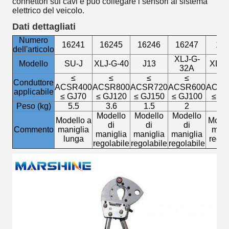
connettori sui cavi e può collegare i sensori al sistema
elettrico del veicolo.
Dati dettagliati
Numero
16241
16245
16246
16247
16
dell'articolo
XLJ-G-
Modello
SU-J
XLJ-G-40
J13
XLJ-
32A
≤
≤
≤
≤
Conduttore
ACSR400
ACSR800
ACSR720
ACSR600
ACSR
applicabile
≤ GJ70
≤ GJ120
≤ GJ150
≤ GJ100
≤ G
Peso (kg)
5.5
3.6
1.5
2
Modello
Modello
Modello
Modello a
Model
di
di
di
Commento
maniglia
mani
maniglia
maniglia
maniglia
lunga
regol
regolabile
regolabile
regolabile