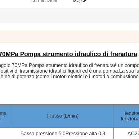
Certificazioni:
ISO, CE
 70MPa Pompa strumento idraulico di frenatura
ingolo 70MPa Pompa strumento idraulico di frenatura
è un comp
positivi di trasmissione idraulici liquidi ed è una pompa.La sua 
ine di potenza (come i motori elettrici e i motori a combustione
ima
tensio
Flusso (L/min)
)
funzion
Bassa pressione 5.0Pressione alta 0.8
AC2