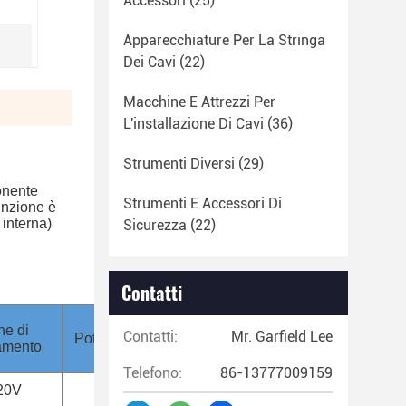
Accessori
(25)
Apparecchiature Per La Stringa
Dei Cavi
(22)
Macchine E Attrezzi Per
L'installazione Di Cavi
(36)
Strumenti Diversi
(29)
onente
Strumenti E Accessori Di
funzione è
 interna)
Sicurezza
(22)
Contatti
ne di
Contatti:
Mr. Garfield Lee
Potenza (kW)
Peso (kg)
amento
Telefono:
86-13777009159
20V
0.75
30