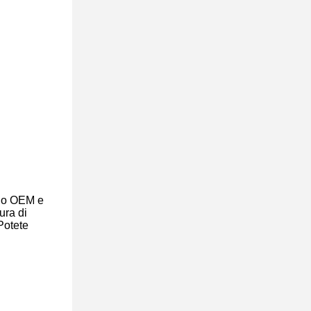
ono OEM e
ura di
Potete