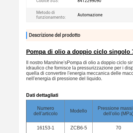
Codice SGS:
8412299090
Metodo di
Automazione
funzionamento:
Descrizione del prodotto
Pompa di olio a doppio ciclo singolo
Il nostro Marshine's
Pompa di olio a doppio ciclo s
idraulico che fornisce la pressurizzazione per i dis
quella di convertire l'energia meccanica delle macch
nell'energia di pressione del liquido.
Dati dettagliati
Numero
Pressione mass
Modello
dell'articolo
dell'olio (MPa
16153-1
ZCB6-5
70