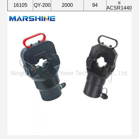
≤
16105
QY-200
2000
94
2
ACSR1440