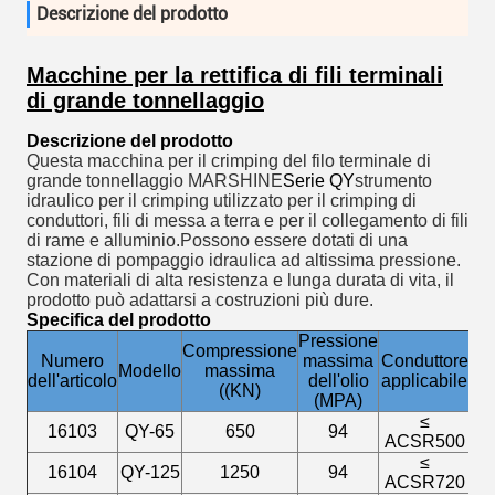
Descrizione del prodotto
Macchine per la rettifica di fili terminali
di grande tonnellaggio
Descrizione del prodotto
Questa macchina per il crimping del filo terminale di
grande tonnellaggio MARSHINE
Serie QY
strumento
idraulico per il crimping utilizzato per il crimping di
conduttori, fili di messa a terra e per il collegamento di fili
di rame e alluminio.Possono essere dotati di una
stazione di pompaggio idraulica ad altissima pressione.
Con materiali di alta resistenza e lunga durata di vita, il
prodotto può adattarsi a costruzioni più dure.
Specifica del prodotto
Pressione
Compressione
Numero
massima
Conduttore
Ict
Modello
massima
dell'articolo
dell'olio
applicabile
(M
((KN)
(MPA)
≤
16103
QY-65
650
94
2
ACSR500
≤
16104
QY-125
1250
94
2
ACSR720