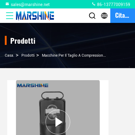
sales@marshine.net
86-13777009159
Citazione
Prodotti
>
>
>
Casa.
Prodotti
Macchine Per Il Taglio A Compressione Di Cavi
QY-20