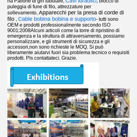
Cavi idraulici
ha
Pallone di gin tubulare
,
,
blocco di
puleggia di fune di filo
,
attrezzature per
Apparecchi per la presa di corde di
sollevamento
,
filo
Cable bobina bobina e supporto
,
- tutti sono
OEM e prodotti professionalmente secondo ISO
9001:2008Alcuni articoli come la torre di ripristino di
emergenza e la struttura di attraversamento, possiamo
personalizzare, e gli strumenti di sicurezza e gli
accessori,non sono richieste le MOQ. Si può
liberamente aiutarvi fuori sia problema tecnico o requisiti
prodotti. Pls contattateci. Grazie.