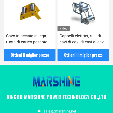
video
Cavo in acciaio in lega
Cappelli elettrici, rulli di
ruota di carico pesante
cavi di cavi di cavi di cavi
ruota di rilievo puleggia
di cavi di cavi di cavi di
cavi di cavi
Ottieni il miglior prezzo
Ottieni il miglior prezzo
NINGBO MARSHINE POWER TECHNOLOGY CO.,LTD
sales@marshine.net