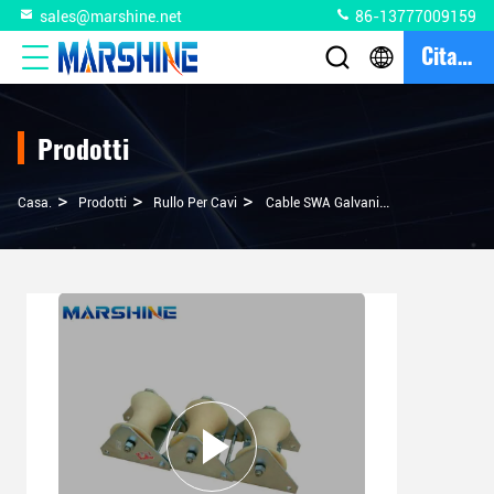
sales@marshine.net
86-13777009159
Citazione
Prodotti
>
>
>
Casa.
Prodotti
Rullo Per Cavi
Cable SWA Galvanizzato Di Posa Di Rulli Di Corda A Tre Ruote