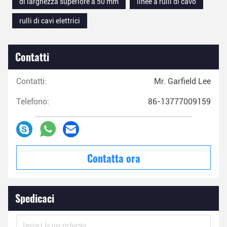
di larghezza superiore a 50 mm
linee a rulli di cavo
rulli di cavi elettrici
Contatti
Contatti:
Mr. Garfield Lee
Telefono:
86-13777009159
Contatta ora
Spedicaci