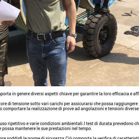
orta in genere diversi aspetti chiave per garantire la loro efficacia e aff
ore di tensione sotto vari carichi per assicurarsi che possa raggiungere i 
no comportare la realizzazione di prove ad angolazioni e tensioni diverse
so ripetitivo e varie condizioni ambientali.I test di durata prevedono che
che possa mantenere le sue prestazioni nel tempo.
re soddisfi le norme di sicurezza.Ciò comporta la verifica di caratteristi