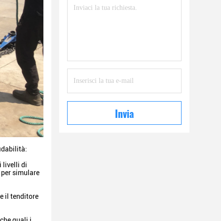
Invia
idabilità:
livelli di
 per simulare
 il tenditore
che quali i