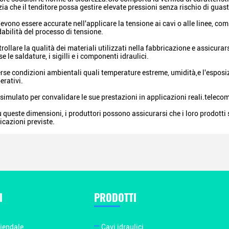
ia che il tenditore possa gestire elevate pressioni senza rischio di guas
devono essere accurate nell'applicare la tensione ai cavi o alle linee, co
idabilità del processo di tensione.
rollare la qualità dei materiali utilizzati nella fabbricazione e assicurars
 le saldature, i sigilli e i componenti idraulici.
verse condizioni ambientali quali temperature estreme, umidità,e l'esposi
erativi.
 simulato per convalidare le sue prestazioni in applicazioni reali.teleco
 queste dimensioni, i produttori possono assicurarsi che i loro prodotti 
icazioni previste.
I
PRODOTTI
ziendale
Cavi idraulici