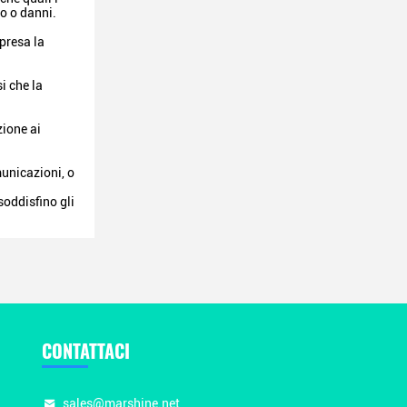
to o danni.
mpresa la
i che la
zione ai
municazioni, o
soddisfino gli
CONTATTACI
sales@marshine.net