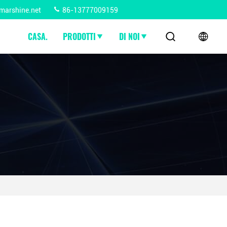
marshine.net
86-13777009159
CASA.
PRODOTTI
DI NOI